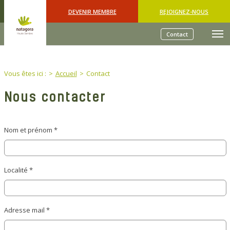
Skip to main content
DEVENIR MEMBRE
REJOIGNEZ-NOUS
Contact
You are here:
Vous êtes ici :
Accueil
Contact
Nous contacter
Nom et prénom
*
Localité
*
Adresse mail
*