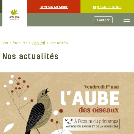
Skip to main content
DEVENIR MEMBRE
REJOIGNEZ-NOUS
Contact
You are here:
Vous êtes ici :
Accueil
Actualités
Nos actualités